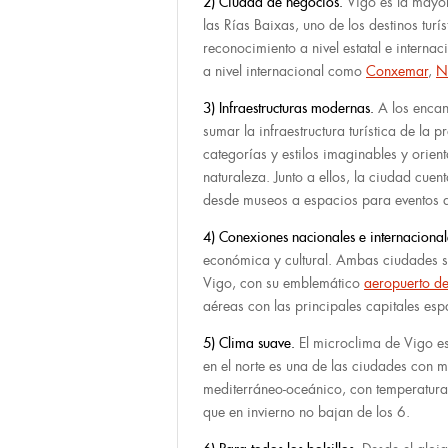
2) Ciudad de negocios.
Vigo es la mayor
las Rías Baixas, uno de los destinos tur
reconocimiento a nivel estatal e interna
a nivel internacional como
Conxemar
,
N
3) Infraestructuras modernas.
A los encan
sumar la infraestructura turística de la 
categorías y estilos imaginables y orien
naturaleza. Junto a ellos, la ciudad cue
desde museos a espacios para eventos d
4) Conexiones nacionales e internaciona
económica y cultural. Ambas ciudades si
Vigo, con su emblemático
aeropuerto de
aéreas con las principales capitales es
5) Clima suave.
El microclima de Vigo es
en el norte es una de las ciudades con m
mediterráneo-oceánico, con temperatur
que en invierno no bajan de los 6.