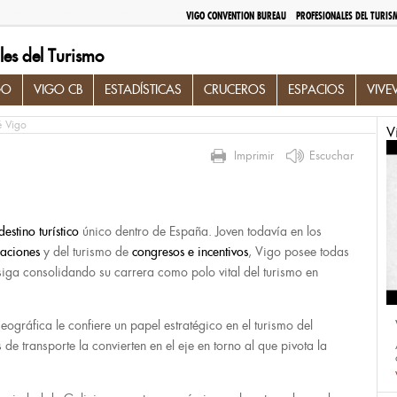
VIGO CONVENTION BUREAU
PROFESIONALES DEL TURIS
les del Turismo
GO
VIGO CB
ESTADÍSTICAS
CRUCEROS
ESPACIOS
VIVE
 Vigo
V
Imprimir
Escuchar
destino turístico
único dentro de España. Joven todavía en los
caciones
y del turismo de
congresos e incentivos
, Vigo posee todas
siga consolidando su carrera como polo vital del turismo en
eográfica le confiere un papel estratégico en el turismo del
 de transporte la convierten en el eje en torno al que pivota la