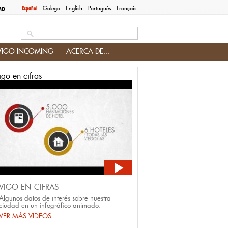
Español
Galego
English
Português
Français
MO
Search this site
VIGO INCOMING
ACERCA DE...
igo en cifras
VIGO EN CIFRAS
Algunos datos de interés sobre nuestra
ciudad en un infográfico animado.
VER MÁS VIDEOS