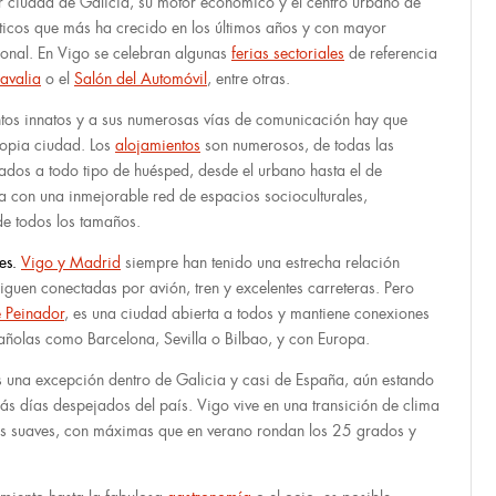
 ciudad de Galicia, su motor económico y el centro urbano de
ísticos que más ha crecido en los últimos años y con mayor
cional. En Vigo se celebran algunas
ferias sectoriales
de referencia
avalia
o el
Salón del Automóvil
, entre otras.
tos innatos y a sus numerosas vías de comunicación hay que
propia ciudad. Los
alojamientos
son numerosos, de todas las
tados a todo tipo de huésped, desde el urbano hasta el de
nta con una inmejorable red de espacios socioculturales,
e todos los tamaños.
les.
Vigo y Madrid
siempre han tenido una estrecha relación
guen conectadas por avión, tren y excelentes carreteras. Pero
 Peinador
, es una ciudad abierta a todos y mantiene conexiones
pañolas como Barcelona, Sevilla o Bilbao, y con Europa.
 una excepción dentro de Galicia y casi de España, aún estando
ás días despejados del país. Vigo vive en una transición de clima
as suaves, con máximas que en verano rondan los 25 grados y