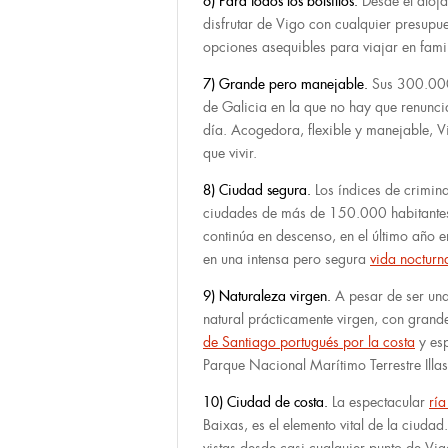
6) Para todos los bolsillos
.
Desde el aloj
disfrutar de Vigo con cualquier presupue
opciones asequibles para viajar en fami
7) Grande pero manejable.
Sus 300.000 
de Galicia en la que no hay que renunci
día. Acogedora, flexible y manejable, V
que vivir.
8) Ciudad segura.
Los índices de crimina
ciudades de más de 150.000 habitantes, 
continúa en descenso, en el último año e
en una intensa pero segura
vida nocturn
9) Naturaleza virgen.
A pesar de ser una 
natural prácticamente virgen, con gran
de Santiago portugués por la costa
y esp
Parque Nacional Marítimo Terrestre Illas
10) Ciudad de costa.
La espectacular
ría
Baixas, es el elemento vital de la ciudad