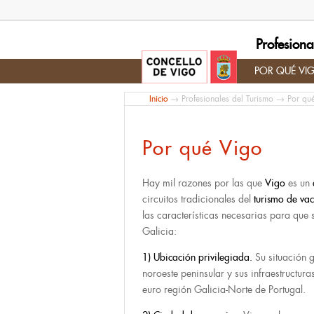
Profesiona
POR QUÉ VI
Inicio
→
Profesionales del Turismo
→ Por qué
Por qué Vigo
Hay mil razones por las que
Vigo
es un
circuitos tradicionales del
turismo de va
las características necesarias para que 
Galicia:
1) Ubicación privilegiada.
Su situación g
noroeste peninsular y sus infraestructuras
euro región Galicia-Norte de Portugal.