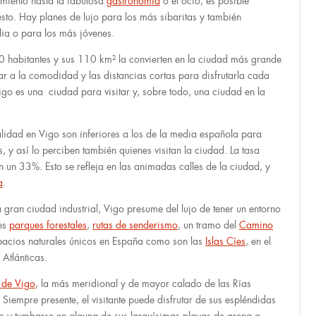
amiento hasta la fabulosa
gastronomía
o el ocio, es posible
sto. Hay planes de lujo para los más sibaritas y también
lia o para los más jóvenes.
habitantes y sus 110 km² la convierten en la ciudad más grande
ar a la comodidad y las distancias cortas para disfrutarla cada
igo es una ciudad para visitar y, sobre todo, una ciudad en la
lidad en Vigo son inferiores a los de la media española para
y así lo perciben también quienes visitan la ciudad. La tasa
n un 33%. Esto se refleja en las animadas calles de la ciudad, y
a
.
gran ciudad industrial, Vigo presume del lujo de tener un entorno
des
parques forestales
,
rutas de senderismo
, un tramo del
Camino
acios naturales únicos en España como son las
Islas Cíes
, en el
 Atlánticas.
 de Vigo
, la más meridional y de mayor calado de las Rías
. Siempre presente, el visitante puede disfrutar de sus espléndidas